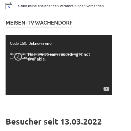
Es sind keine anstehenden Veranstaltungen vorhanden.
Hinweis
MEISEN-TV WACHENDORF
Video-
Code 150: Unknown error.
Player
Datei herunterladen: https://www.youtube.com/watch?
v=140zqleBljg&_=1
Besucher seit 13.03.2022