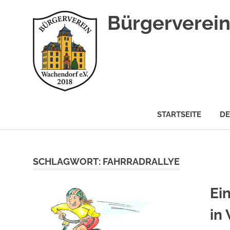
Zum
Bürgerverein
Inhalt
springen
Website
über
STARTSEITE
DE
Wachendorf
in
der
Eifel
SCHLAGWORT:
FAHRRADRALLYE
Ei
in