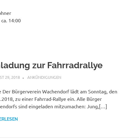
ohner
ca. 14:00
nladung zur Fahrradrallye
T 29, 2018
BUERGERVEREIN WACHENDORF E.V.
ANKÜNDIGUNGEN
e Der Bürgerverein Wachendorf lädt am Sonntag, den
.2018, zu einer Fahrrad-Rallye ein. Alle Bürger
ndorfs sind eingeladen mitzumachen: Jung,[…]
ERLESEN