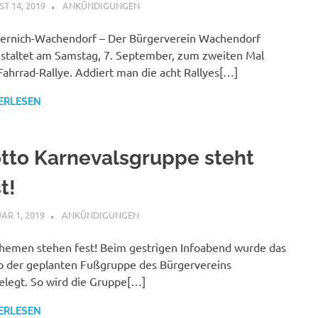
T 14, 2019
BUERGERVEREIN WACHENDORF E.V.
ANKÜNDIGUNGEN
ernich-Wachendorf – Der Bürgerverein Wachendorf
staltet am Samstag, 7. September, zum zweiten Mal
Fahrrad-Rallye. Addiert man die acht Rallyes[…]
ERLESEN
tto Karnevalsgruppe steht
t!
AR 1, 2019
BUERGERVEREIN WACHENDORF E.V.
ANKÜNDIGUNGEN
hemen stehen fest! Beim gestrigen Infoabend wurde das
 der geplanten Fußgruppe des Bürgervereins
elegt. So wird die Gruppe[…]
ERLESEN