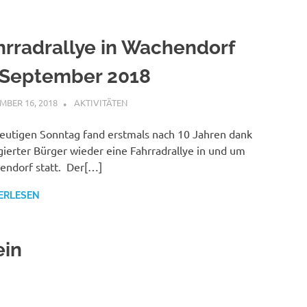
hrradrallye in Wachendorf
.September 2018
MBER 16, 2018
BUERGERVEREIN WACHENDORF E.V.
AKTIVITÄTEN
utigen Sonntag fand erstmals nach 10 Jahren dank
ierter Bürger wieder eine Fahrradrallye in und um
ndorf statt. Der[…]
ERLESEN
ein