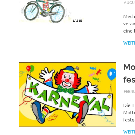
AUGUS
Mech
veran
eine 
WEIT
Mo
fes
FEBRU
Die T
Motto
festg
WEIT