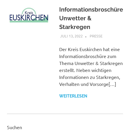
Informationsbroschüre
Unwetter &
Starkregen
JULI 13, 2022
BÜRGERVEREIN
PRESSE
WACHENDORF
Der Kreis Euskirchen hat eine
Informationsbroschüre zum
Thema Unwetter & Starkregen
erstellt. Neben wichtigen
Informationen zu Starkregen,
Verhalten und Vorsorge[…]
WEITERLESEN
Suchen