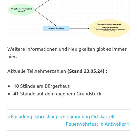
Weitere Informationen und Neuigkeiten gibt es immer
hier:
Aktuelle Teilnehmerzahlen
(Stand 23.05.24) :
10
Stände am Bürgerhaus
41
Stände auf dem eigenem Grundstück
Bürgerhaus
Vorheriger
Beitragsnavigation
Einladung Jahreshauptversammlung Ortskartell
Wachendorf
Beitrag:
Nächster
Feuerwehrfest in Antweiler
Beitrag: