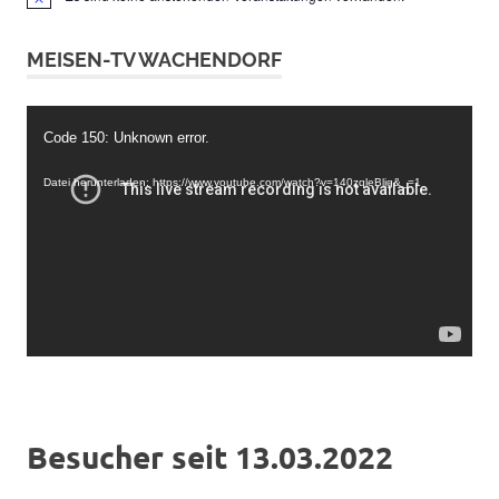
Hinweis
MEISEN-TV WACHENDORF
Video-
Code 150: Unknown error.
Player
Datei herunterladen: https://www.youtube.com/watch?v=140zqleBljg&_=1
Besucher seit 13.03.2022