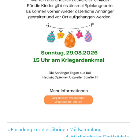
Vorheriger
Beitragsnavigation
Einladung zur diesjährigen Müllsammlung
Beitrag:
Nächster
4. Wachendorfer Dorftrödel