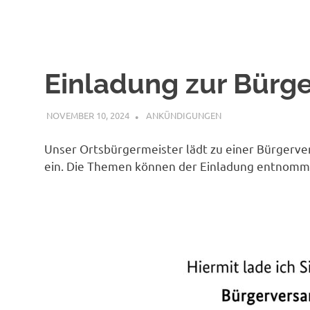
Einladung zur Bür
NOVEMBER 10, 2024
BÜRGERVEREIN WACHENDORF
ANKÜNDIGUNGEN
Unser Ortsbürgermeister lädt zu einer Bürgerv
ein. Die Themen können der Einladung entnom