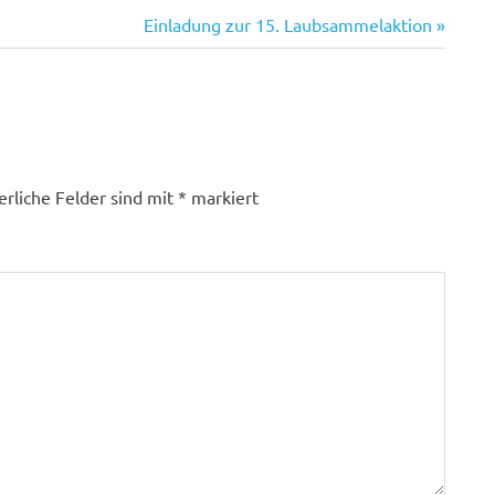
Nächster
Einladung zur 15. Laubsammelaktion
Beitrag:
erliche Felder sind mit
*
markiert