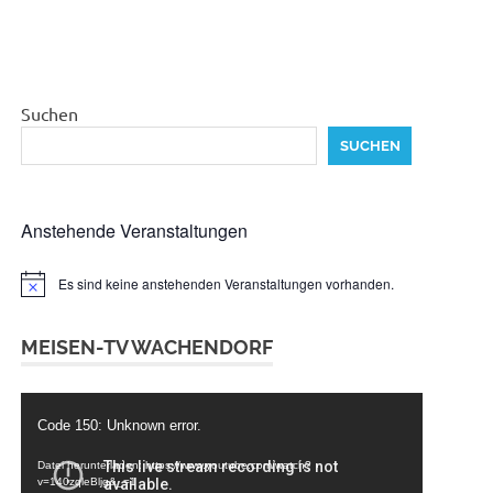
Suchen
SUCHEN
Anstehende Veranstaltungen
Es sind keine anstehenden Veranstaltungen vorhanden.
Hinweis
MEISEN-TV WACHENDORF
Video-
Code 150: Unknown error.
Player
Datei herunterladen: https://www.youtube.com/watch?
v=140zqleBljg&_=1