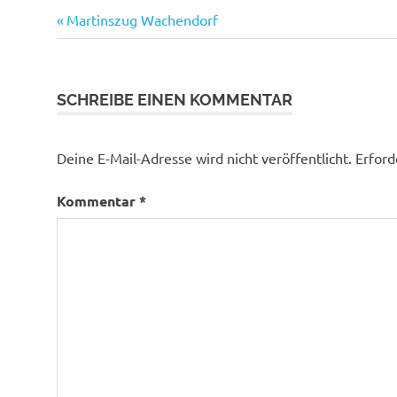
Bürgerhaus
Vorheriger
Beitragsnavigation
Martinszug Wachendorf
Ortsbürgermeister
Beitrag:
Versammlung
Wachendorf
SCHREIBE EINEN KOMMENTAR
Deine E-Mail-Adresse wird nicht veröffentlicht.
Erford
Kommentar
*