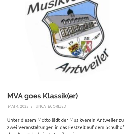
MVA goes Klassik(er)
MAI 4, 2025
BÜRGERVEREIN WACHENDORF
UNCATEGORIZED
Unter diesem Motto lädt der Musikverein Antweiler zu
zwei Veranstaltungen in das Festzelt auf dem Schulhof