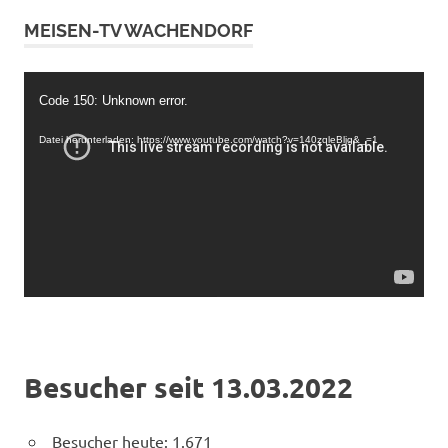
MEISEN-TV WACHENDORF
Video-
Code 150: Unknown error.
Player
Datei herunterladen: https://www.youtube.com/watch?v=140zqleBljg&_=1
Besucher seit 13.03.2022
Besucher heute:
1.671