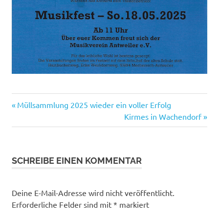
Vorheriger
Beitragsnavigation
Müllsammlung 2025 wieder ein voller Erfolg
Beitrag:
Nächster
Kirmes in Wachendorf
Beitrag:
SCHREIBE EINEN KOMMENTAR
Deine E-Mail-Adresse wird nicht veröffentlicht.
Erforderliche Felder sind mit
*
markiert