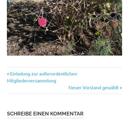
Vorheriger
Beitragsnavigation
Einladung zur außerordentlichen
Beitrag:
Mitgliederversammlung
Nächster
Neuer Vorstand gewählt
Beitrag:
SCHREIBE EINEN KOMMENTAR