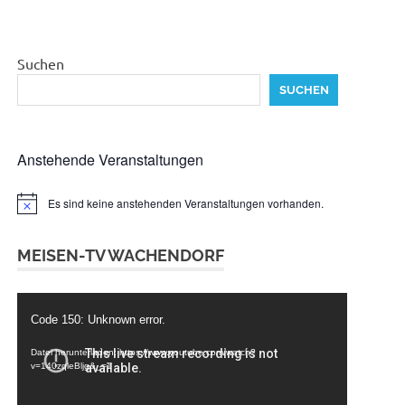
Suchen
SUCHEN
Anstehende Veranstaltungen
Es sind keine anstehenden Veranstaltungen vorhanden.
Hinweis
MEISEN-TV WACHENDORF
Video-
Code 150: Unknown error.
Player
Datei herunterladen: https://www.youtube.com/watch?
v=140zqleBljg&_=1