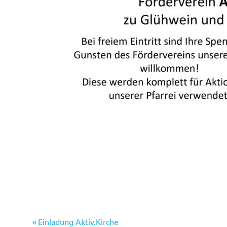
Vorheriger
Beitragsnavigation
Einladung Aktiv.Kirche