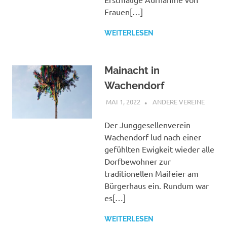
Frauen[…]
WEITERLESEN
Mainacht in
Wachendorf
MAI 1, 2022
BÜRGERVEREIN
ANDERE VEREINE
WACHENDORF
Der Junggesellenverein
Wachendorf lud nach einer
gefühlten Ewigkeit wieder alle
Dorfbewohner zur
traditionellen Maifeier am
Bürgerhaus ein. Rundum war
es[…]
WEITERLESEN