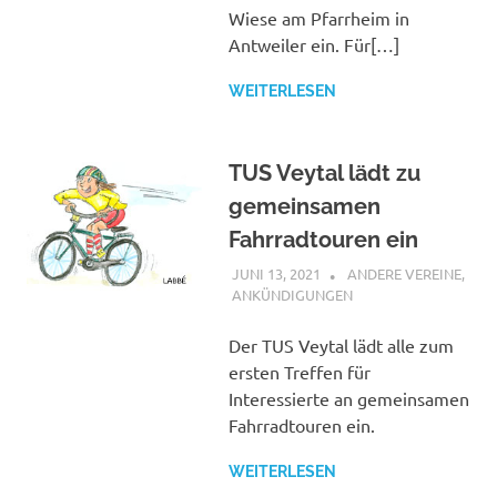
Wiese am Pfarrheim in
Antweiler ein. Für[…]
WEITERLESEN
TUS Veytal lädt zu
gemeinsamen
Fahrradtouren ein
JUNI 13, 2021
BUERGERVEREIN
ANDERE VEREINE
,
WACHENDORF E.V.
ANKÜNDIGUNGEN
Der TUS Veytal lädt alle zum
ersten Treffen für
Interessierte an gemeinsamen
Fahrradtouren ein.
WEITERLESEN