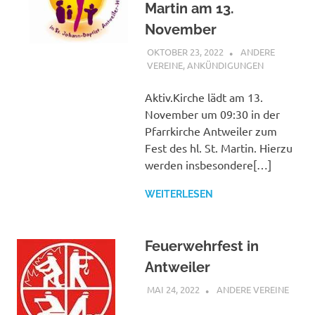
Martin am 13.
November
OKTOBER 23, 2022
BÜRGERVEREIN
ANDERE
WACHENDORF
VEREINE
,
ANKÜNDIGUNGEN
Aktiv.Kirche lädt am 13.
November um 09:30 in der
Pfarrkirche Antweiler zum
Fest des hl. St. Martin. Hierzu
werden insbesondere[…]
WEITERLESEN
Feuerwehrfest in
Antweiler
MAI 24, 2022
BÜRGERVEREIN
ANDERE VEREINE
WACHENDORF