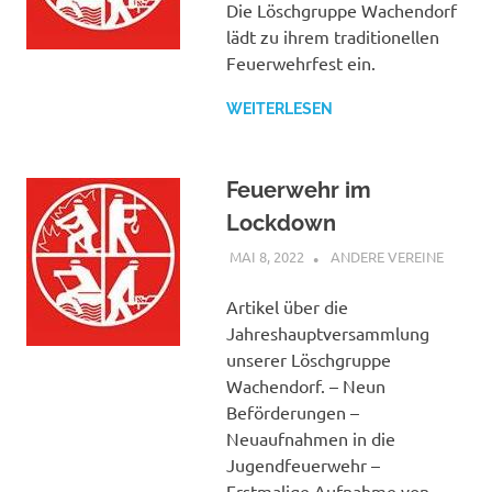
Die Löschgruppe Wachendorf
lädt zu ihrem traditionellen
Feuerwehrfest ein.
WEITERLESEN
Feuerwehr im
Lockdown
MAI 8, 2022
BÜRGERVEREIN
ANDERE VEREINE
WACHENDORF
Artikel über die
Jahreshauptversammlung
unserer Löschgruppe
Wachendorf. – Neun
Beförderungen –
Neuaufnahmen in die
Jugendfeuerwehr –
Erstmalige Aufnahme von