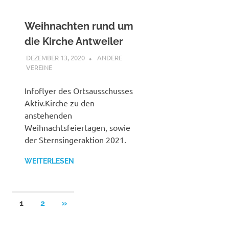
Weihnachten rund um
die Kirche Antweiler
DEZEMBER 13, 2020
BUERGERVEREIN WACHENDORF E.V.
ANDERE
VEREINE
Infoflyer des Ortsausschusses
Aktiv.Kirche zu den
anstehenden
Weihnachtsfeiertagen, sowie
der Sternsingeraktion 2021.
WEITERLESEN
Seitennummerierung
NÄCHSTE
1
2
»
BEITRÄGE
der