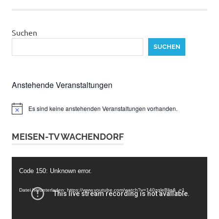
Beiträge
Suchen
SUCHEN
Anstehende Veranstaltungen
Es sind keine anstehenden Veranstaltungen vorhanden.
Hinweis
MEISEN-TV WACHENDORF
Video-
Code 150: Unknown error.
Player
Datei herunterladen: https://www.youtube.com/watch?v=140zqleBljg&_=1