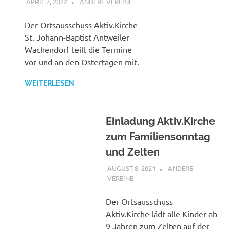
APRIL 7, 2022
BÜRGERVEREIN WACHENDORF
ANDERE VEREINE
Der Ortsausschuss Aktiv.Kirche
St. Johann-Baptist Antweiler
Wachendorf teilt die Termine
vor und an den Ostertagen mit.
WEITERLESEN
Einladung Aktiv.Kirche
zum Familiensonntag
und Zelten
AUGUST 8, 2021
BUERGERVEREIN
ANDERE
WACHENDORF E.V.
VEREINE
Der Ortsausschuss
Aktiv.Kirche lädt alle Kinder ab
9 Jahren zum Zelten auf der