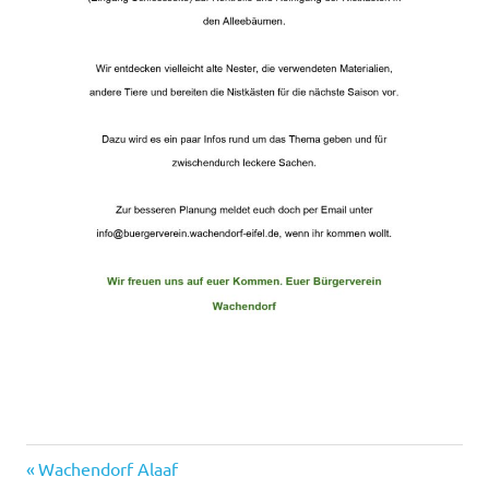
Allee
Vorheriger
Beitragsnavigation
Wachendorf Alaaf