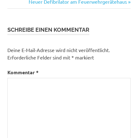
Dorfleben
Beitrag:
Nächster
Neuer Defibrilator am Feuerwehrgerätehaus
aktiv
Beitrag:
Nistkästen
Wachendorf
SCHREIBE EINEN KOMMENTAR
Deine E-Mail-Adresse wird nicht veröffentlicht.
Erforderliche Felder sind mit
*
markiert
Kommentar
*