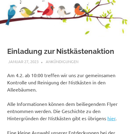
Einladung zur Nistkästenaktion
JANUAR 27, 2023
BÜRGERVEREIN WACHENDORF
ANKÜNDIGUNGEN
Am 4.2. ab 10:00 treffen wir uns zur gemeinsamen
Kontrolle und Reinigung der Nistkästen in den
Alleebäumen.
Alle Informationen können dem beiliegendem Flyer
entnommen werden. Die Geschichte zu den
Hintergründen der Nistkästen gibt es übrigens
hier
.
Eine kleine Auswahl unserer Entdeckungen bei der