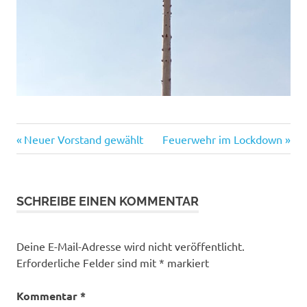
Vorheriger
Nächster
Beitragsnavigation
Neuer Vorstand gewählt
Feuerwehr im Lockdown
Beitrag:
Beitrag:
SCHREIBE EINEN KOMMENTAR
Deine E-Mail-Adresse wird nicht veröffentlicht.
Erforderliche Felder sind mit
*
markiert
Kommentar
*