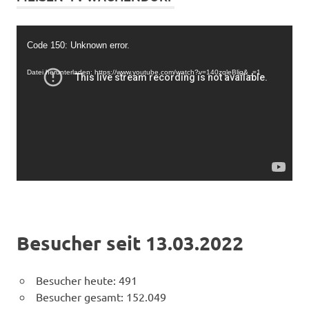
Video-
Code 150: Unknown error.
Player
Datei herunterladen: https://www.youtube.com/watch?v=140zqleBljg&_=1
Besucher seit 13.03.2022
Besucher heute:
491
Besucher gesamt:
152.049