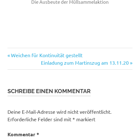
Die Ausbeute der Müllsammelaktion
Bürgerhaus
Vorheriger
Beitragsnavigation
Weichen für Kontinuität gestellt
Bürgerverein
Beitrag:
Nächster
Einladung zum Martinszug am 13.11.20
Beitrag:
Dorfleben
aktiv
e.V.
SCHREIBE EINEN KOMMENTAR
Ehrenamt
Müllsammelaktion
Deine E-Mail-Adresse wird nicht veröffentlicht.
Sammeln
Erforderliche Felder sind mit
*
markiert
Unser
Dorf
Kommentar
*
soll