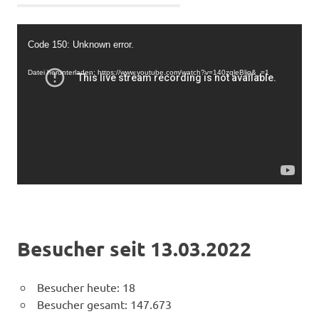
Video-
Code 150: Unknown error.
Player
Datei herunterladen: https://www.youtube.com/watch?v=140zqleBljg&_=1
Besucher seit 13.03.2022
Besucher heute:
18
Besucher gesamt:
147.673